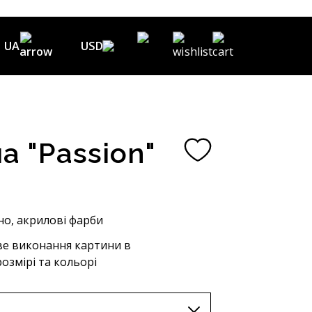
UA
USD
USD ($)
EN
EUR (€)
DE
UAH (₴)
FR
а "Passion"
GBP (£)
UA
CHF (₣)
NOK (kr)
о, акрилові фарби
CAD (C$)
е виконання картини в
озмірі та кольорі
AUD (A$)
JPY (¥)