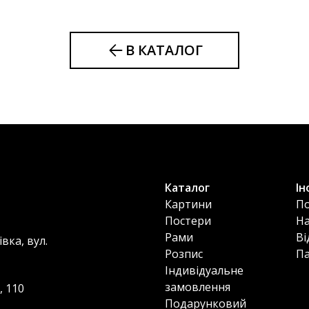
В КАТАЛОГ
Каталог
Ін
Картини
По
Постери
Н
Рами
Ві
вка, вул.
Розпис
П
Індивідуальне
замовлення
, 110
Подарунковий