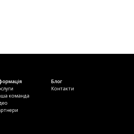
формація
Блог
слуги
Контакти
аша команда
део
артнери