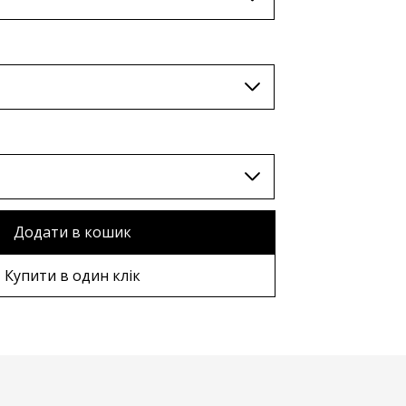
TWD (nt$)
ння картини в індивідуальному
Додати в кошик
рі
Купити в один клік