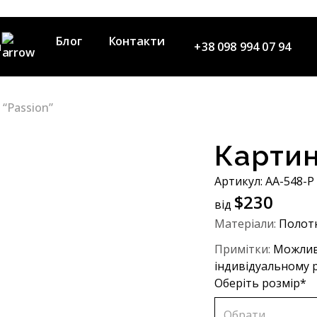
Блог
Контакти
я
+38 098 994 07 94
 “Passion”
нда
Картин
Артикул: AA-548-P
$
230
від
Матеріали:
Полотн
Примітки:
Можлив
індивідуальному р
Оберіть розмір*
Обрати