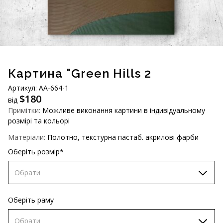
AUD (A$)
JPY (¥)
TWD (NT$)
Картина "Green Hills 2
Артикул: АA-664-1
$
180
від
Примітки:
Можливе виконання картини в індивідуальному
розмірі та кольорі
Матеріали:
Полотно, текстурна пастаб. акрилові фарби
Оберіть розмір*
Обрати
60х90 см
Оберіть раму
70х100 см
Обрати