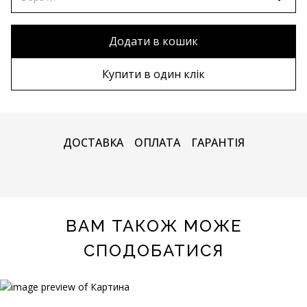
80х120 см
Без рами
Додати в кошик
90х130 см
Дерев'яна рама
Купити в один клік
100х150 см
Металева рама
ДОСТАВКА
ОПЛАТА
ГАРАНТІЯ
ВАМ ТАКОЖ МОЖЕ
СПОДОБАТИСЯ