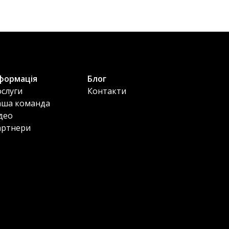
формація
Блог
слуги
Контакти
аша команда
део
артнери