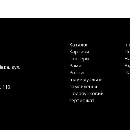
Каталог
Ін
Картини
По
Постери
Н
Рами
Ві
вка, вул.
Розпис
П
Індивідуальне
замовлення
, 110
Подарунковий
сертифікат