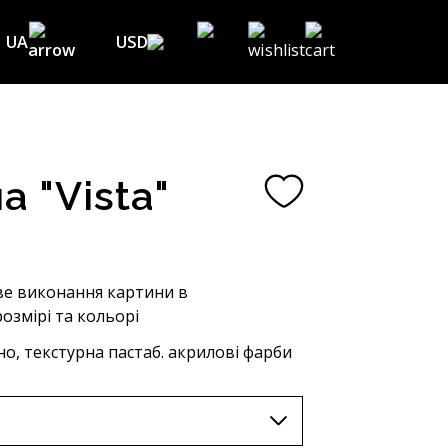
UA
USD
USD ($)
EN
EUR (€)
DE
UAH (₴)
FR
а "Vista"
GBP (£)
UA
CHF (₣)
NOK (kr)
е виконання картини в
озмірі та кольорі
CAD (C$)
о, текстурна пастаб. акрилові фарби
AUD (A$)
JPY (¥)