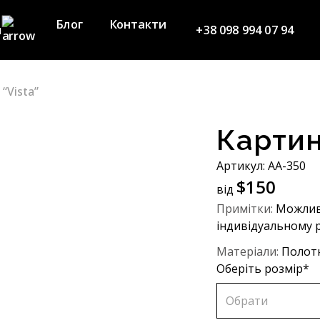
Блог
Контакти
я
+38 098 994 07 94
“Vista”
нда
Картин
Артикул: АA-350
$
150
від
Примітки:
Можлив
індивідуальному р
Матеріали:
Полотн
Оберіть розмір*
Обрати