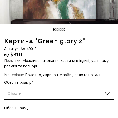
AUD (A$)
JPY (¥)
TWD (NT$)
Картина "Green glory 2"
Артикул: AA-490-P
$
310
від
Примітки:
Можливе виконання картини в індивідуальному
розмірі та кольорі
Матеріали:
Полотно, акрилові фарби , золота поталь
Оберіть розмір*
Обрати
60х90 см
Оберіть раму