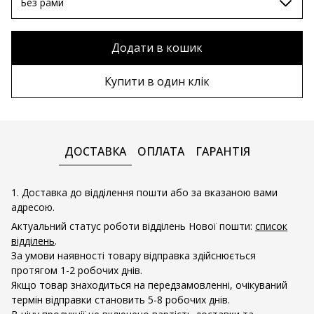
70х100 см
Без рами
80х120 см
Без рами
Додати в кошик
90х130 см
Дерев'яна рама
Купити в один клік
100х150 см
Металева рама
ДОСТАВКА
ОПЛАТА
ГАРАНТІЯ
1. Доставка до відділення пошти або за вказаною вами
адресою.
Актуальний статус роботи відділень Нової пошти:
список
відділень
.
За умови наявності товару відправка здійснюється
протягом 1-2 робочих днів.
Якщо товар знаходиться на передзамовленні, очікуваний
термін відправки становить 5-8 робочих днів.