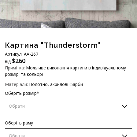
AUD (A$)
JPY (¥)
TWD (NT$)
Картина "Thunderstorm"
Артикул: АA-267
$
260
від
Примітка:
Можливе виконання картини в індивідуальному
розмірі та кольорі
Матеріали:
Полотно, акрилові фарби
Оберіть розмір*
Обрати
70х70 см
Оберіть раму
80х80 см
Обрати