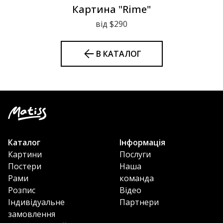
Картина "Rime"
від $290
В КАТАЛОГ
Каталог
Інформація
Картини
Послуги
Постери
Наша
Рами
команда
Розпис
Відео
Індивідуальне
Партнери
замовлення