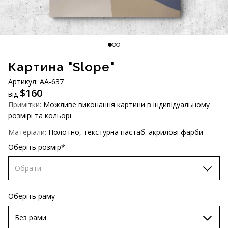
AUD (A$)
JPY (¥)
TWD (NT$)
Картина "Slope"
Артикул: АA-637
$
160
від
Примітки:
Можливе виконання картини в індивідуальному
розмірі та кольорі
Матеріали:
Полотно, текстурна пастаб. акрилові фарби
Оберіть розмір*
Обрати
60х90 см
Оберіть раму
70x90см
Без рами