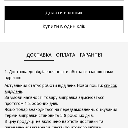
70х100 см
Без рами
Додати в кошик
80х120 см
Дерев'яна рама
Купити в один клік
90х130 см
Металева рама
100х150 см
ДОСТАВКА
ОПЛАТА
ГАРАНТІЯ
1. Доставка до відділення пошти або за вказаною вами
адресою.
Актуальний статус роботи відділень Нової пошти:
список
відділень
.
За умови наявності товару відправка здійснюється
протягом 1-2 робочих днів.
Якщо товар знаходиться на передзамовленні, очікуваний
термін відправки становить 5-8 робочих днів.
В ціну продукції не включено вартість доставки та
пакувальних матеріалів служб поштового зв’язку.