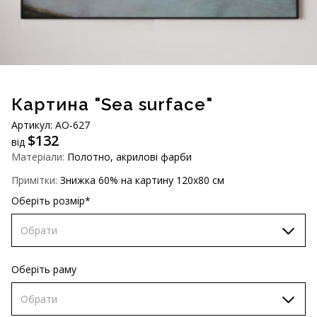
AUD (A$)
JPY (¥)
TWD (NT$)
Картина "Sea surface"
Артикул: АО-627
$
132
від
Матеріали:
Полотно, акрилові фарби
Примітки:
Знижка 60% на картину 120х80 см
Оберіть розмір*
Обрати
60х90 см
Оберіть раму
70х100 см
Обрати