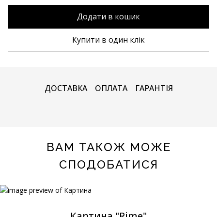
80х120 см
Без рами
Додати в кошик
90х130 см
Дерев'яна рама
Купити в один клік
100х150 см
Металева рама
ДОСТАВКА
ОПЛАТА
ГАРАНТІЯ
ВАМ ТАКОЖ МОЖЕ
СПОДОБАТИСЯ
Картина "Rime"