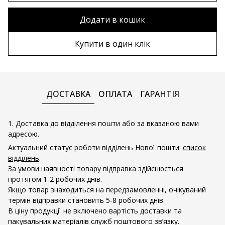
80х100 см
Без рами
Додати в кошик
80х120 см
Дерев'яна рама
Купити в один клік
90х130 см
Металева рама
100х150 см
ДОСТАВКА
ОПЛАТА
ГАРАНТІЯ
1. Доставка до відділення пошти або за вказаною вами
адресою.
Актуальний статус роботи відділень Нової пошти:
список
відділень
.
За умови наявності товару відправка здійснюється
протягом 1-2 робочих днів.
Якщо товар знаходиться на передзамовленні, очікуваний
термін відправки становить 5-8 робочих днів.
В ціну продукції не включено вартість доставки та
пакувальних матеріалів служб поштового зв’язку.