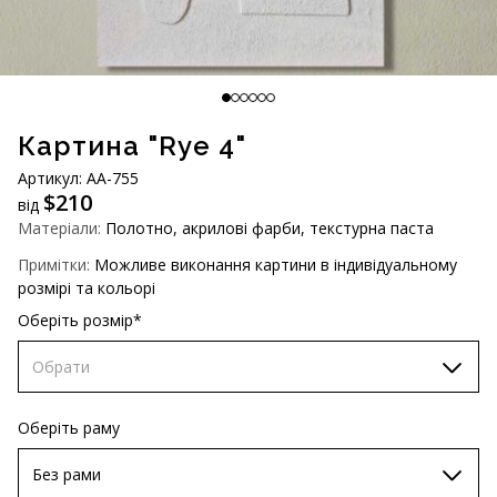
AUD (A$)
JPY (¥)
TWD (NT$)
Картина "Rye 4"
Артикул: АА-755
$
210
від
Матеріали:
Полотно, акрилові фарби, текстурна паста
Примітки:
Можливе виконання картини в індивідуальному
розмірі та кольорі
Оберіть розмір*
Обрати
60х90 см
Оберіть раму
70х100 см
Без рами