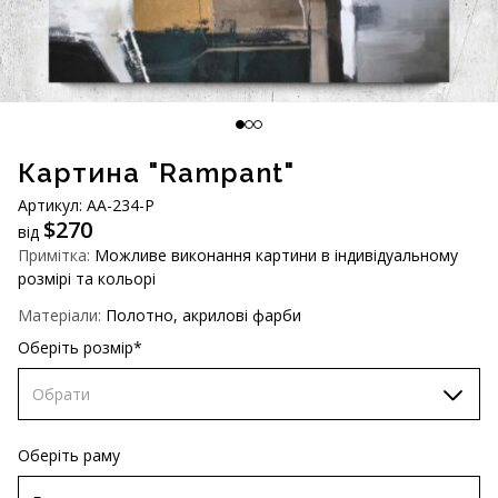
AUD (A$)
JPY (¥)
TWD (NT$)
Картина "Rampant"
Артикул: AA-234-P
$
270
від
Примітка:
Можливе виконання картини в індивідуальному
розмірі та кольорі
Матеріали:
Полотно, акрилові фарби
Оберіть розмір*
Обрати
70х70 см
Оберіть раму