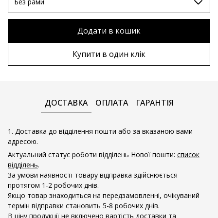
80х80 см
Без рами
90х90 см
Без рами
Додати в кошик
100х100 см
Дерев'яна рама
Купити в один клік
110х110 см
Металева рама
ДОСТАВКА
ОПЛАТА
ГАРАНТІЯ
1. Доставка до відділення пошти або за вказаною вами
адресою.
Актуальний статус роботи відділень Нової пошти:
список
відділень
.
За умови наявності товару відправка здійснюється
протягом 1-2 робочих днів.
Якщо товар знаходиться на передзамовленні, очікуваний
термін відправки становить 5-8 робочих днів.
В ціну продукції не включено вартість доставки та