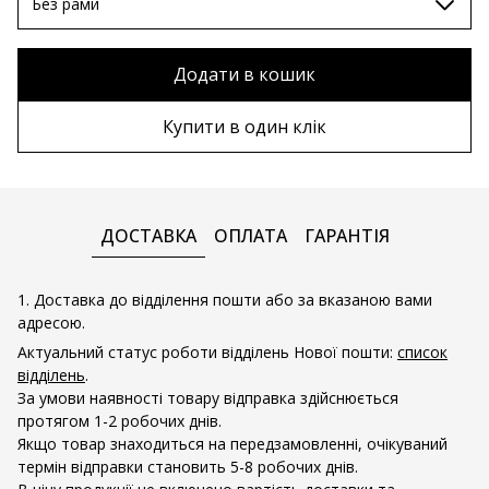
70х100 см
Без рами
80х120 см
Без рами
Додати в кошик
90х130 см
Дерев'яна рама
Купити в один клік
100х150 см
Металева рама
ДОСТАВКА
ОПЛАТА
ГАРАНТІЯ
1. Доставка до відділення пошти або за вказаною вами
адресою.
Актуальний статус роботи відділень Нової пошти:
список
відділень
.
За умови наявності товару відправка здійснюється
протягом 1-2 робочих днів.
Якщо товар знаходиться на передзамовленні, очікуваний
термін відправки становить 5-8 робочих днів.