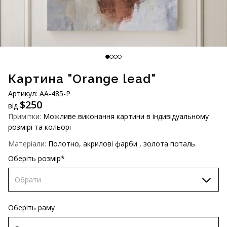
AUD (A$)
JPY (¥)
TWD (NT$)
Картина "Orange lead"
Артикул: АА-485-Р
$
250
від
Примітки:
Можливе виконання картини в індивідуальному
розмірі та кольорі
Матеріали:
Полотно, акрилові фарби , золота поталь
Оберіть розмір*
Обрати
60х90 см
Оберіть раму