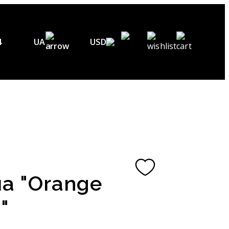
4
UA
USD
EN
USD ($)
DE
EUR (€)
FR
UAH (₴)
UA
GBP (£)
CHF (₣)
а "Orange
NOK (kr)
"
CAD (C$)