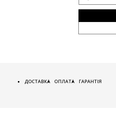
80х80 см
Без рами
90х90 см
Дерев'яна 
100х100 см
Металева 
110х110 см
ДОСТАВКА
ОПЛАТА
ГАРАНТІЯ