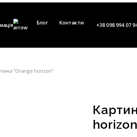
Блог
Контакти
мація
+38 098 994 07 9
ослуги
Наша команда
ідео
тина “Orange horizon”
Партнери
Картин
horizon