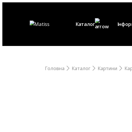
Перейти
до
вмісту
Каталог
Інфор
Картини
П
Постери
Рами
В
Головна
Каталог
Картини
Кар
Розпис
Cертифікат