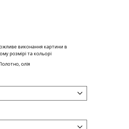
AUD (A$)
JPY (¥)
TWD (nt$)
жливе виконання картини в
ому розмірі та кольорі
олотно, олія