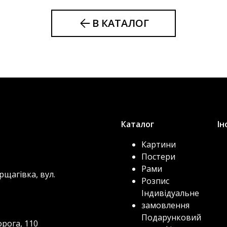
В КАТАЛОГ
Каталог
Ін
Картини
Постери
Рами
рщагівка, вул.
Розпис
Індивідуальне
замовлення
Подарунковий
орога, 110