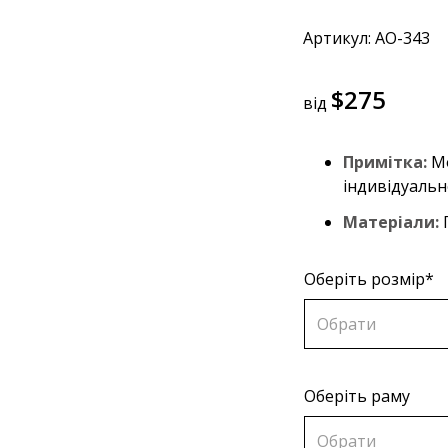
Артикул: AO-343
$
275
від
Примітка:
Мо
індивідуальн
Матеріали:
П
Оберіть розмір*
Обрати
Оберіть раму
70х70 см
Обрати