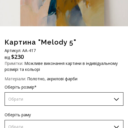
AUD (A$)
JPY (¥)
TWD (NT$)
Картина "Melody 5"
Артикул: AA-417
$
230
від
Примітки:
Можливе виконання картини в індивідуальному
розмірі та кольорі
Матеріали:
Полотно, акрилові фарби
Оберіть розмір*
Обрати
60х90 см
Оберіть раму
70х100 см
Обрати