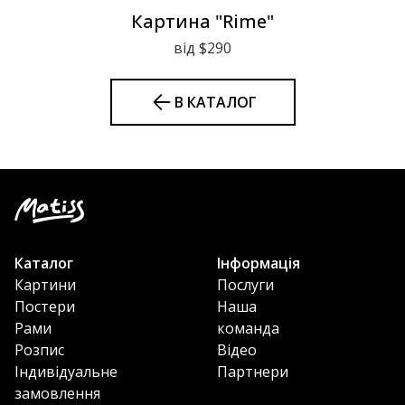
Картина "Rime"
від $290
В КАТАЛОГ
Каталог
Інформація
Картини
Послуги
Постери
Наша
Рами
команда
Розпис
Відео
Індивідуальне
Партнери
замовлення