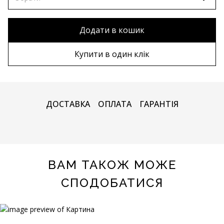
80х120 см
Без рами
Додати в кошик
90х130 см
Дерев'яна рама
Купити в один клік
100х150 см
Металева рама
ДОСТАВКА
ОПЛАТА
ГАРАНТІЯ
ВАМ ТАКОЖ МОЖЕ
СПОДОБАТИСЯ