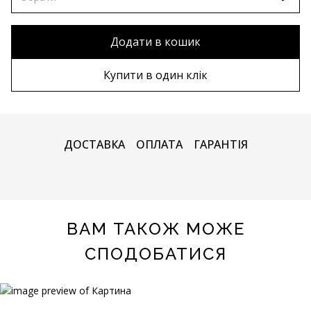
80х120 см
Без рами
Додати в кошик
90х130 см
Дерев'яна рама
Купити в один клік
100х150 см
Металева рама
ДОСТАВКА
ОПЛАТА
ГАРАНТІЯ
ВАМ ТАКОЖ МОЖЕ
СПОДОБАТИСЯ