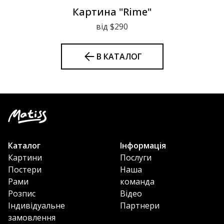
Картина "Rime"
від $290
В КАТАЛОГ
Каталог
Інформація
Картини
Послуги
Постери
Наша
Рами
команда
Розпис
Відео
Індивідуальне
Партнери
замовлення