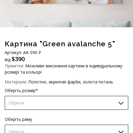
AUD (A$)
JPY (¥)
TWD (NT$)
Картина "Green avalanche 5"
Артикул: AA-590-P
$
390
від
Примітки:
Можливе виконання картини в індивідуальному
розмірі та кольорі
Матеріали:
Полотно, акрилові фарби, золота поталь
Оберіть розмір*
Обрати
60х90 см
Оберіть раму
70х100 см
Обрати