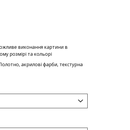
AUD (A$)
JPY (¥)
TWD (nt$)
жливе виконання картини в
ому розмірі та кольорі
олотно, акрилові фарби, текстурна