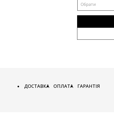
Обрати
80х80 см
Без рами
90х90 см
Дерев'яна 
100х100 см
Металева 
110х110 см
ДОСТАВКА
ОПЛАТА
ГАРАНТІЯ