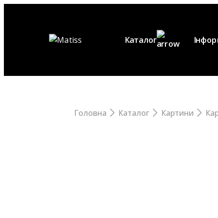
Перейти
до
вмісту
Каталог
Інфор
Картини
П
Постери
Рами
В
Головна
Каталог
Картини
Ка
Розпис
Cертифікат