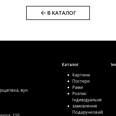
В КАТАЛОГ
Каталог
Ін
Картини
Постери
Рами
рщагівка, вул.
Розпис
Індивідуальне
замовлення
Подарунковий
орога, 110