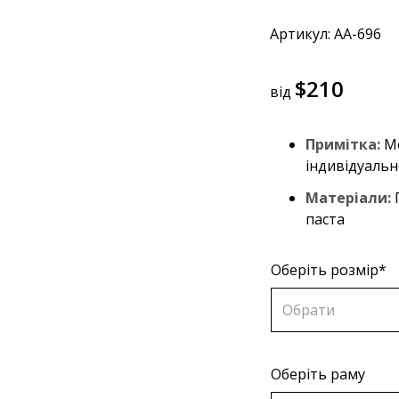
Артикул: АA-696
$
210
від
Примітка:
Мо
індивідуальн
Матеріали:
П
паста
Оберіть розмір*
Обрати
Оберіть раму
70х70 см