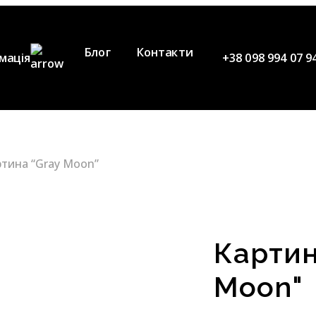
Блог
Контакти
мація
+38 098 994 07 9
ослуги
Наша команда
ідео
ртина “Gray Moon”
Партнери
Картин
Moon"