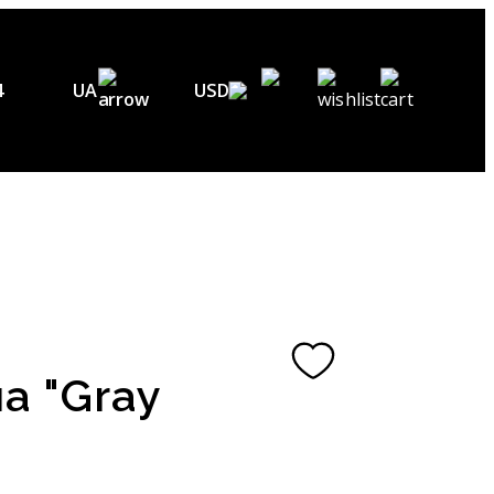
4
UA
USD
EN
USD ($)
DE
EUR (€)
FR
UAH (₴)
UA
GBP (£)
CHF (₣)
а "Gray
NOK (kr)
CAD (C$)