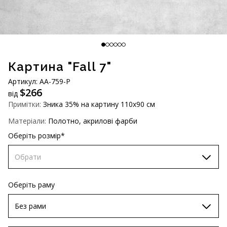
AUD (A$)
JPY (¥)
TWD (NT$)
Картина "Fall 7"
Артикул: AA-759-P
$
266
від
Примітки:
Зника 35% на картину 110х90 см
Матеріали:
Полотно, акрилові фарби
Оберіть розмір*
Обрати
60х90 см
Оберіть раму
70х100 см
Без рами