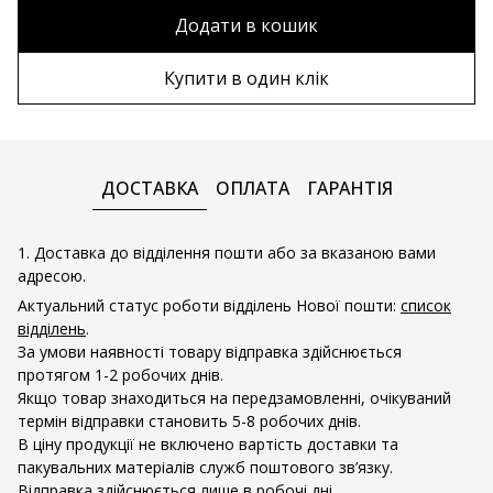
80х120 см
Без рами
Додати в кошик
90х110 см
Дерев'яна рама
Купити в один клік
90х130 см
Металева рама
100х150 см
ДОСТАВКА
ОПЛАТА
ГАРАНТІЯ
1. Доставка до відділення пошти або за вказаною вами
адресою.
Актуальний статус роботи відділень Нової пошти:
список
відділень
.
За умови наявності товару відправка здійснюється
протягом 1-2 робочих днів.
Якщо товар знаходиться на передзамовленні, очікуваний
термін відправки становить 5-8 робочих днів.
В ціну продукції не включено вартість доставки та
пакувальних матеріалів служб поштового зв’язку.
Відправка здійснюється лише в робочі дні.