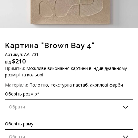
AUD (A$)
JPY (¥)
TWD (NT$)
Картина "Brown Bay 4"
Артикул: АA-701
$
210
від
Примітки:
Можливе виконання картини в індивідуальному
розмірі та кольорі
Матеріали:
Полотно, текстурна пастаб. акрилові фарби
Оберіть розмір*
Обрати
60х90 см
Оберіть раму
70х100 см
Обрати