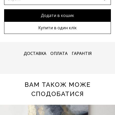
80х120 см
Без рами
Додати в кошик
90х130 см
Дерев'яна рама
Купити в один клік
100х150 см
Металева рама
ДОСТАВКА
ОПЛАТА
ГАРАНТІЯ
ВАМ ТАКОЖ МОЖЕ
СПОДОБАТИСЯ